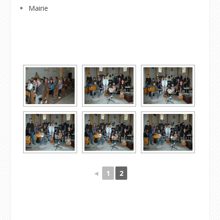
Mairie
◄
1
2