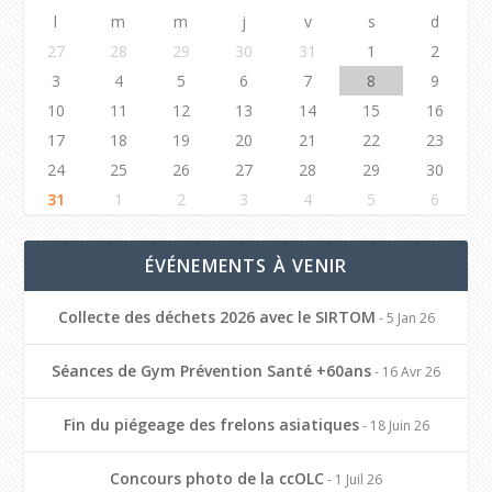
l
m
m
j
v
s
d
27
28
29
30
31
1
2
3
4
5
6
7
8
9
10
11
12
13
14
15
16
17
18
19
20
21
22
23
24
25
26
27
28
29
30
31
1
2
3
4
5
6
ÉVÉNEMENTS À VENIR
Collecte des déchets 2026 avec le SIRTOM
- 5 Jan 26
Séances de Gym Prévention Santé +60ans
- 16 Avr 26
Fin du piégeage des frelons asiatiques
- 18 Juin 26
Concours photo de la ccOLC
- 1 Juil 26