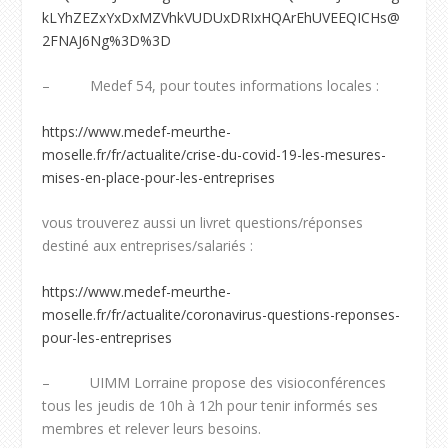
kLYhZEZxYxDxMZVhkVUDUxDRIxHQArEhUVEEQICHs@
2FNAJ6Ng%3D%3D
– Medef 54, pour toutes informations locales :
https://www.medef-meurthe-
moselle.fr/fr/actualite/crise-du-covid-19-les-mesures-
mises-en-place-pour-les-entreprises
vous trouverez aussi un livret questions/réponses
destiné aux entreprises/salariés :
https://www.medef-meurthe-
moselle.fr/fr/actualite/coronavirus-questions-reponses-
pour-les-entreprises
– UIMM Lorraine propose des visioconférences
tous les jeudis de 10h à 12h pour tenir informés ses
membres et relever leurs besoins.