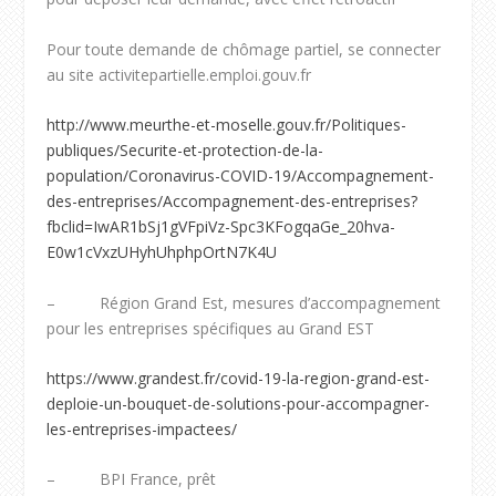
Pour toute demande de chômage partiel, se connecter
au site activitepartielle.emploi.gouv.fr
http://www.meurthe-et-moselle.gouv.fr/Politiques-
publiques/Securite-et-protection-de-la-
population/Coronavirus-COVID-19/Accompagnement-
des-entreprises/Accompagnement-des-entreprises?
fbclid=IwAR1bSj1gVFpiVz-Spc3KFogqaGe_20hva-
E0w1cVxzUHyhUhphpOrtN7K4U
– Région Grand Est, mesures d’accompagnement
pour les entreprises spécifiques au Grand EST
https://www.grandest.fr/covid-19-la-region-grand-est-
deploie-un-bouquet-de-solutions-pour-accompagner-
les-entreprises-impactees/
– BPI France, prêt