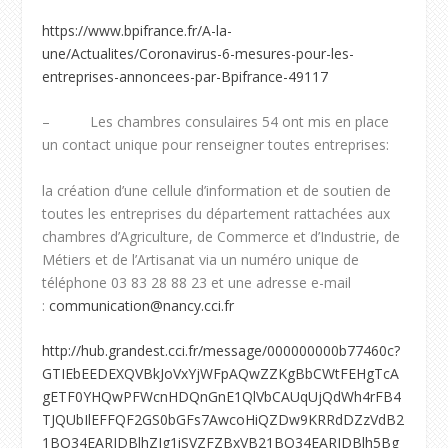
https://www.bpifrance.fr/A-la-
une/Actualites/Coronavirus-6-mesures-pour-les-
entreprises-annoncees-par-Bpifrance-49117
– Les chambres consulaires 54 ont mis en place
un contact unique pour renseigner toutes entreprises:
la création d’une cellule d’information et de soutien de
toutes les entreprises du département rattachées aux
chambres d’Agriculture, de Commerce et d’Industrie, de
Métiers et de l’Artisanat via un numéro unique de
téléphone 03 83 28 88 23 et une adresse e-mail
:
communication@nancy.cci.fr
http://hub.grandest.cci.fr/message/000000000b77460c?
GTIEbEEDEXQVBkJoVxYjWFpAQwZZKgBbCWtFEHgTcA
gETF0YHQwPFWcnHDQnGnE1QlVbCAUqUjQdWh4rFB4
TJQUbIlEFFQF2GS0bGFs7AwcoHiQZDw9KRRdDZzVdB2
1BQ34EARJDBlhZIg1iSVZFZBxVB21BQ34EARJDBlh5Bg