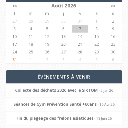
Août 2026
<<
>>
l
m
m
j
v
s
d
27
28
29
30
31
1
2
3
4
5
6
7
8
9
10
11
12
13
14
15
16
17
18
19
20
21
22
23
24
25
26
27
28
29
30
31
1
2
3
4
5
6
ÉVÉNEMENTS À VENIR
Collecte des déchets 2026 avec le SIRTOM
- 5 Jan 26
Séances de Gym Prévention Santé +60ans
- 16 Avr 26
Fin du piégeage des frelons asiatiques
- 18 Juin 26