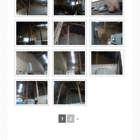
1
2
►