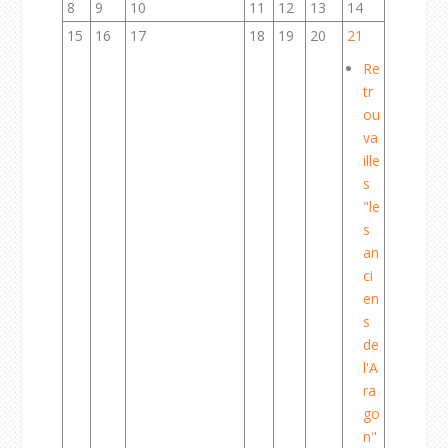
8
9
10
11
12
13
14
15
16
17
18
19
20
21
Re
tr
ou
va
ille
s
"le
s
an
ci
en
s
de
l'A
ra
go
n"