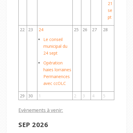
21
se
pt
22
23
24
25
26
27
28
Le conseil
municipal du
24 sept
Opération
haies lorraines
Permanences
avec ccOLC
29
30
1
2
3
4
5
Evènements à venir:
SEP 2026