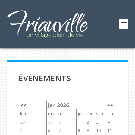
ÉVÈNEMENTS
<<
Jan 2026
>>
lun
mar
mer
jeu
ven
sam
dim
29
30
31
1
2
3
4
5
6
7
8
9
10
11