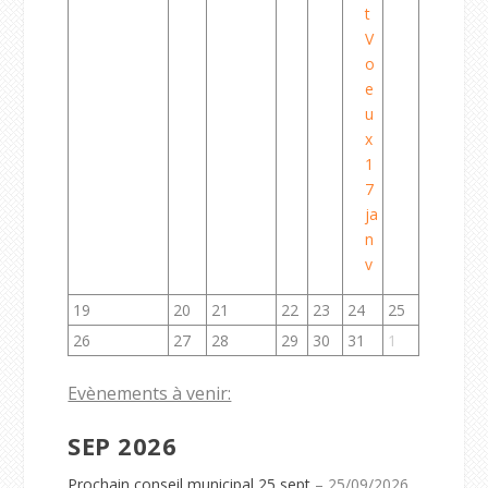
t
V
o
e
u
x
1
7
ja
n
v
19
20
21
22
23
24
25
26
27
28
29
30
31
1
Evènements à venir:
SEP 2026
Prochain conseil municipal 25 sept
– 25/09/2026