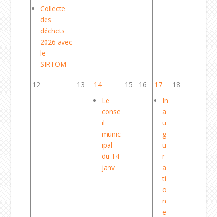
Collecte
des
déchets
2026 avec
le
SIRTOM
12
13
14
15
16
17
18
Le
In
conse
a
il
u
munic
g
ipal
u
du 14
r
janv
a
ti
o
n
e